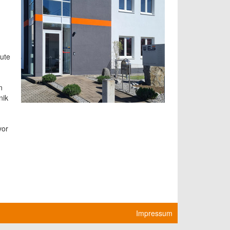
lute
n
nik
vor
Impressum