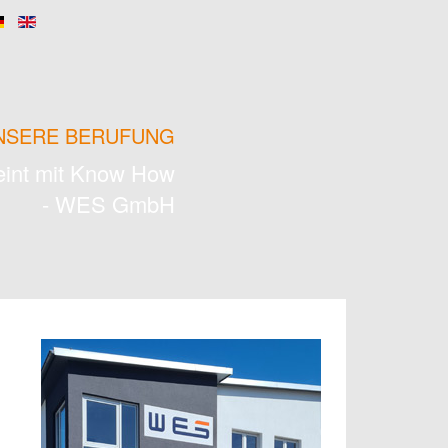
UNSERE BERUFUNG
eint mit Know How
- WES GmbH