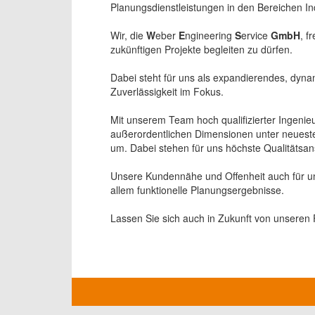
Planungsdienstleistungen in den Bereichen In
Wir, die
W
eber
E
ngineering
S
ervice
GmbH
, f
zukünftigen Projekte begleiten zu dürfen.
Dabei steht für uns als expandierendes, dyna
Zuverlässigkeit im Fokus.
Mit unserem Team hoch qualifizierter Ingenie
außerordentlichen Dimensionen unter neueste
um. Dabei stehen für uns höchste Qualitätsa
Unsere Kundennähe und Offenheit auch für unk
allem funktionelle Planungsergebnisse.
Lassen Sie sich auch in Zukunft von unseren