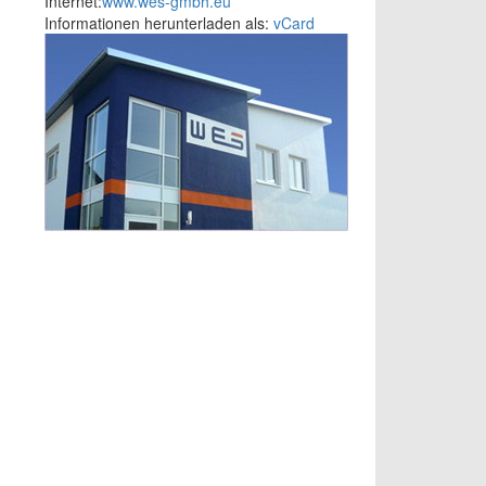
Internet:
www.wes-gmbh.eu
Informationen herunterladen als:
vCard